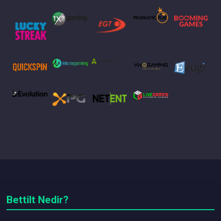
Bettilt Nedir?