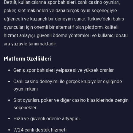
Bettilt, kullanıcılarına spor bahisleri, canlı casino oyunları,
poker, slot makineleri ve daha birçok oyun seçeneğiyle
eğlenceli ve kazançlı bir deneyim sunar. Türkiye'deki bahis
oyuncuları için önemli bir alternatif olan platform, kaliteli
hizmet anlayışı, güvenli ödeme yöntemleri ve kullanıcı dostu
ara yüzüyle tanınmaktadır.
Platform Özellikleri
Geniş spor bahisleri yelpazesi ve yüksek oranlar
Canlı casino deneyimi ile gerçek krupiyeler eşliğinde
oyun imkanı
Slot oyunları, poker ve diğer casino klasiklerinde zengin
seçenekler
Hızlı ve güvenli ödeme altyapısı
7/24 canlı destek hizmeti