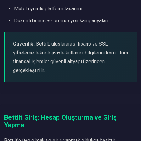
Mobil uyumlu platform tasarımı
Düzenli bonus ve promosyon kampanyaları
Güvenlik:
Bettilt, uluslararası lisans ve SSL
şifreleme teknolojisiyle kullanıcı bilgilerini korur. Tüm
finansal işlemler güvenli altyapı üzerinden
gerçekleştirilir.
Bettilt Giriş: Hesap Oluşturma ve Giriş
Yapma
Bettilt'e üye olmak ve giriş yapmak oldukça basittir.