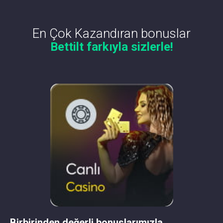
En Çok Kazandıran bonuslar
Bettilt farkıyla sizlerle!
Birbirinden değerli bonuslarımızla