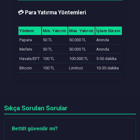
💳 Para Yatırma Yöntemleri
Yöntem
Min. Yatırım
Max. Yatırım
İşlem Süresi
Papara
50 TL
50.000 TL
Anında
Mefete
50 TL
50.000 TL
Anında
Havale/EFT
100 TL
100.000 TL
5-30 dakika
Bitcoin
100 TL
Limitsiz
10-30 dakika
Sıkça Sorulan Sorular
Bettilt güvenilir mi?