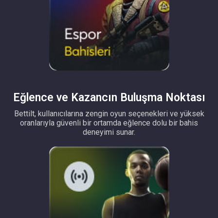
Eğlence ve Kazancın Buluşma Noktası
Bettilt, kullanıcılarına zengin oyun seçenekleri ve yüksek
oranlarıyla güvenli bir ortamda eğlence dolu bir bahis
deneyimi sunar.